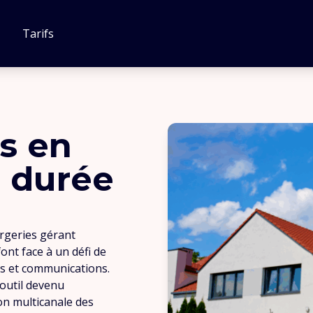
Tarifs
s en
e durée
ergeries gérant
nt face à un défi de
ons et communications.
 outil devenu
ion multicanale des