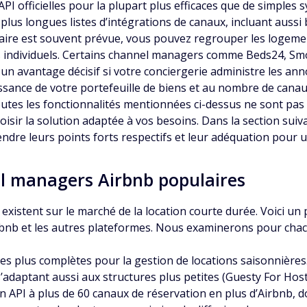
s API officielles pour la plupart plus efficaces que de simple
 plus longues listes d’intégrations de canaux, incluant aussi 
iétaire est souvent prévue, vous pouvez regrouper les logeme
rts individuels. Certains channel managers comme Beds24, 
 un avantage décisif si votre conciergerie administre les an
oissance de votre portefeuille de biens et au nombre de cana
 toutes les fonctionnalités mentionnées ci-dessus ne sont pa
hoisir la solution adaptée à vos besoins. Dans la section s
dre leurs points forts respectifs et leur adéquation pour un
l managers Airbnb populaires
stent sur le marché de la location courte durée. Voici un
rbnb et les autres plateformes. Nous examinerons pour chacun
es plus complètes pour la gestion de locations saisonnières
’adaptant aussi aux structures plus petites (Guesty For Host
n API à plus de 60 canaux de réservation en plus d’Airbnb, 