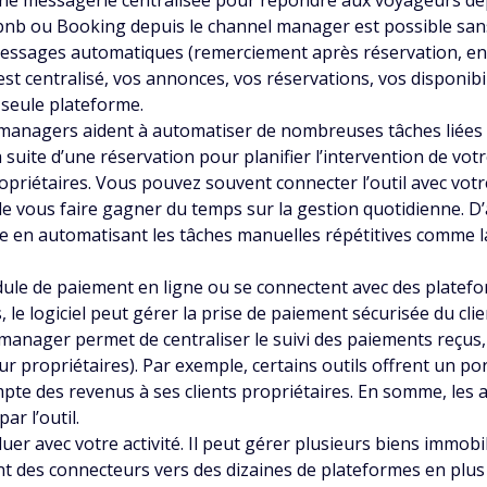
une messagerie centralisée pour répondre aux voyageurs dep
bnb ou Booking depuis le channel manager est possible san
sages automatiques (remerciement après réservation, envoi 
t est centralisé, vos annonces, vos réservations, vos disponi
 seule plateforme.
managers aident à automatiser de nombreuses tâches liées à l
suite d’une réservation pour planifier l’intervention de vot
opriétaires. Vous pouvez souvent connecter l’outil avec votre
 de vous faire gagner du temps sur la gestion quotidienne. 
 en automatisant les tâches manuelles répétitives comme la
e de paiement en ligne ou se connectent avec des plateforme
 le logiciel peut gérer la prise de paiement sécurisée du cl
 manager permet de centraliser le suivi des paiements reçus,
ur propriétaires). Par exemple, certains outils offrent un po
mpte des revenus à ses clients propriétaires. En somme, les a
ar l’outil.
er avec votre activité. Il peut gérer plusieurs biens immo
nt des connecteurs vers des dizaines de plateformes en plus 