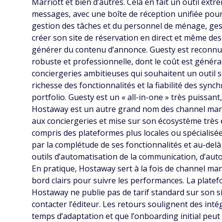
Marriott et bien d’autres. Cela en fait un outil ext
messages, avec une boîte de réception unifiée pou
gestion des tâches et du personnel de ménage, gest
créer son site de réservation en direct et même d
générer du contenu d’annonce
. Guesty est reconnu
robuste et professionnelle, dont le coût est géné
conciergeries ambitieuses qui souhaitent un outil s
richesse des fonctionnalités et la fiabilité des syn
portfolio. Guesty est un « all-in-one » très puissan
Hostaway est un autre grand nom des channel manag
aux conciergeries et mise sur son écosystème très 
compris des plateformes plus locales ou spécialisé
par la complétude de ses fonctionnalités et au-delà
outils d’automatisation de la communication, d’auto
En pratique, Hostaway sert à la fois de channel man
bord clairs pour suivre les performances. La platef
Hostaway ne publie pas de tarif standard sur son s
contacter l’éditeur. Les retours soulignent des int
temps d’adaptation et que l’onboarding initial peut