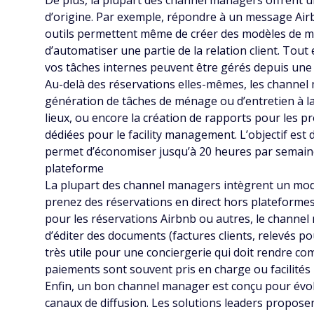
De plus, la plupart des channel managers offrent 
d’origine. Par exemple, répondre à un message Air
outils permettent même de créer des modèles de mes
d’automatiser une partie de la relation client. Tou
vos tâches internes peuvent être gérés depuis une
Au-delà des réservations elles-mêmes, les channel 
génération de tâches de ménage ou d’entretien à la 
lieux, ou encore la création de rapports pour les pr
dédiées pour le facility management. L’objectif est
permet d’économiser jusqu’à 20 heures par semaine
plateforme
La plupart des channel managers intègrent un modul
prenez des réservations en direct hors plateformes,
pour les réservations Airbnb ou autres, le channel
d’éditer des documents (factures clients, relevés po
très utile pour une conciergerie qui doit rendre co
paiements sont souvent pris en charge ou facilités p
Enfin, un bon channel manager est conçu pour évolu
canaux de diffusion. Les solutions leaders propose