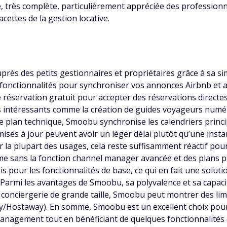
très complète, particulièrement appréciée des professionne
cettes de la gestion locative.
ès des petits gestionnaires et propriétaires grâce à sa simp
onctionnalités pour synchroniser vos annonces Airbnb et aut
réservation gratuit pour accepter des réservations directes
s intéressants comme la création de guides voyageurs numéri
e plan technique, Smoobu synchronise les calendriers princi
mises à jour peuvent avoir un léger délai plutôt qu’une instan
r la plupart des usages, cela reste suffisamment réactif pou
rme sans la fonction channel manager avancée et des plans p
 pour les fonctionnalités de base, ce qui en fait une soluti
. Parmi les avantages de Smoobu, sa polyvalence et sa capacit
 conciergerie de grande taille, Smoobu peut montrer des lim
ostaway). En somme, Smoobu est un excellent choix pour un
anagement tout en bénéficiant de quelques fonctionnalité