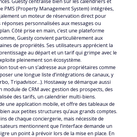
ces. Guesty centralise bien sûr les calendriers et
s de PMS (Property Management System) intégrées,
également un moteur de réservation direct pour
des réponses personnalisées aux messages ou
lan. Côté prise en main, c’est une plateforme
 somme, Guesty convient particulièrement aux
ines de propriétés. Ses utilisateurs apprécient la
prentissage au départ et un tarif qui grimpe avec le
i exploite pleinement son écosystème.
tion tout-en-un s’adresse aux propriétaires comme
oser une longue liste d’intégrations de canaux, y
 Vrbo, Tripadvisor…). Hostaway se démarque aussi
t un module de CRM avec gestion des prospects, des
isée des tarifs, un calendrier multi-biens.
de une application mobile, et offre des tableaux de
i bien aux petites structures qu’aux grands comptes.
ins de chaque conciergerie, mais nécessite de
tilisateurs mentionnent que l’interface demande un
re un point à prévoir lors de la mise en place. En