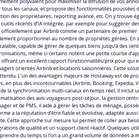
rêmement polyvalent pour maximiser la diffusion de vos annon
r tous les canaux, et propose des fonctionnalités poussée
ion des propriétaires, reporting avancé, etc. On y trouve 
es outils récents d’IA intégrée, par exemple pour suggérer 
 officiellement par Airbnb comme un partenaire de premier p
ralement proportionnel au nombre de propriétés gérées. En
calable, capable de gérer de quelques biens jusqu’à des centa
chronisations, même si certains notent une petite courbe d’ap
t, offrant un excellent rapport fonctionnalités/prix pour qu
ers orientés Airbnb et locations saisonnières. Cette solu
étendu. L’un des avantages majeurs de Hostaway est de prop
es, en plus des incontournables (Airbnb, Booking, Expedia,
 de la synchronisation multi-canaux en temps réel, il inclu
matisation des avis voyageurs post-séjour, la gestion central
ager et de PMS, il aide à gérer les tâches de ménage, possè
orme a la réputation d’être fiable et évolutive, adaptée auss
ite. Cette approche sur mesure lui permet de coller aux beso
égrations de qualité et un support client réactif. Quelques u
 prendre du temps si l’on a un grand volume de données à mig