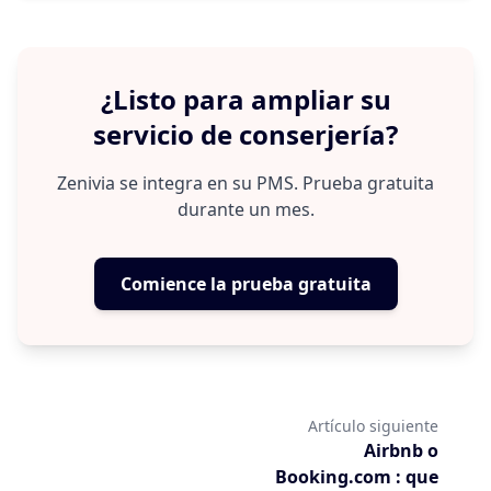
Tasa de ocupación, ingresos por
alojamiento, tiempo de respuesta, tasa
de automatización,
¿Listo para ampliar su
valoraciones/opiniones, coste
servicio de conserjería?
operativo por estancia.
Zenivia se integra en su PMS. Prueba gratuita
durante un mes.
Comience la prueba gratuita
Artículo siguiente
Airbnb o
Booking.com : que