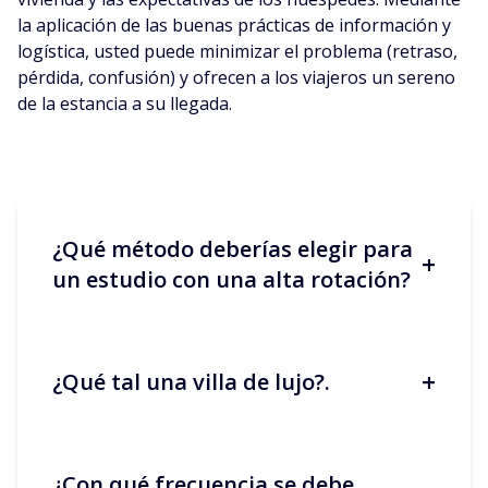
la aplicación de las buenas prácticas de información y
logística, usted puede minimizar el problema (retraso,
pérdida, confusión) y ofrecen a los viajeros un sereno
de la estancia a su llegada.
¿Qué método deberías elegir para
+
un estudio con una alta rotación?
+
¿Qué tal una villa de lujo?.
La caja de llaves o la cerradura
conectada. Ofrecen acceso las 24 horas
del día, los 7 días de la semana, limitan
los desplazamientos y estandarizan el
¿Con qué frecuencia se debe