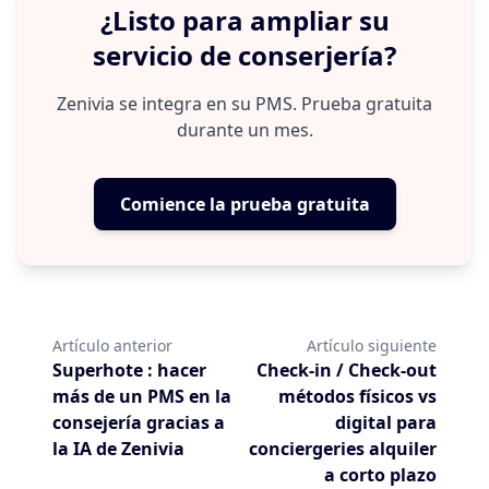
¿Listo para ampliar su
disponibilidad 24/7. El retorno de la
servicio de conserjería?
inversión depende del volumen de
estancias y del coste de la instalación.
Zenivia se integra en su PMS. Prueba gratuita
durante un mes.
Comience la prueba gratuita
Artículo anterior
Artículo siguiente
Superhote : hacer
Check-in / Check-out
más de un PMS en la
métodos físicos vs
consejería gracias a
digital para
la IA de Zenivia
conciergeries alquiler
a corto plazo