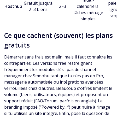
Gratuit jusqu’à
paie
Hosthub
2–3
calendriers,
2–3 biens
lign
tâches ménage
sco
simples
Ce que cachent (souvent) les plans
gratuits
Démarrer sans frais est malin, mais il faut connaître les
contreparties. Les versions free restreignent
fréquemment les modules clés : pas de channel
manager chez Smoobu tant que tu n’es pas en Pro,
messagerie automatisée ou intégrations avancées
verrouillées chez d’autres. Beaucoup d’offres limitent le
volume (biens, utilisateurs, équipes) et proposent un
support réduit (FAQ/Forum, parfois en anglais). Le
branding imposé (“Powered by…”) peut nuire à l’image
si tu utilises un site intégré. Enfin, pose la question de