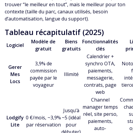
trouver “le meilleur en tout”, mais le meilleur pour ton
contexte (taille du parc, canaux utilisés, besoin
d’automatisation, langue du support).
Tableau récapitulatif (2025)
Modèle de
Biens
Fonctionnalités
L
Logiciel
gratuit
gratuits
clés
pri
Calendrier +
3,9% de
synchro OTA,
Noto
Gerer
commission
paiements,
Mes
Illimité
payée par le
messagerie,
int
Locs
voyageur
contrats, page
tierc
web
Channel
Commi
manager temps
cha
Jusqu’à
réel, site perso,
s
Lodgify
0 €/mois, ~3,9%
~5 (idéal
paiements,
st
Lite
par réservation
pour
auto-
o
débuter)