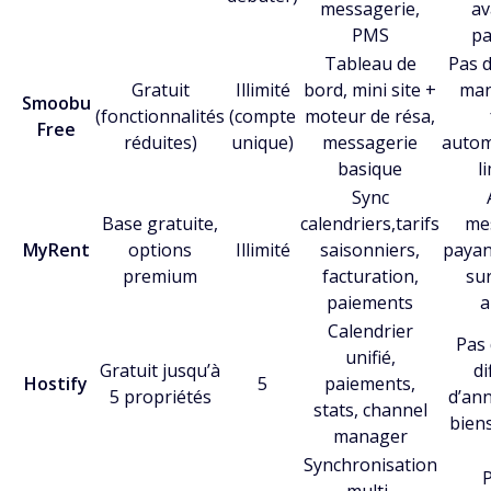
messagerie,
av
PMS
pa
Tableau de
Pas 
Gratuit
Illimité
bord, mini site +
man
Smoobu
(fonctionnalités
(compte
moteur de résa,
Free
réduites)
unique)
messagerie
autom
basique
l
Sync
Base gratuite,
calendriers,tarifs
me
MyRent
options
Illimité
saisonniers,
payan
premium
facturation,
su
paiements
a
Calendrier
Pas 
unifié,
Gratuit jusqu’à
di
Hostify
5
paiements,
5 propriétés
d’an
stats, channel
bien
manager
Synchronisation
multi-