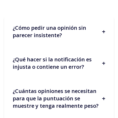
¿Cómo pedir una opinión sin
+
parecer insistente?
¿Qué hacer si la notificación es
+
Agradece al viajero con un mensaje
injusta o contiene un error?
breve y personalizado justo después de
su partida, recuerda un aspecto
positivo de la estancia y proporciona el
enlace a la página de opiniones. Un
¿Cuántas opiniones se necesitan
tono sencillo y humano funciona mejor
Responde públicamente con calma,
+
para que la puntuación se
que un modelo demasiado comercial.
expón los hechos e indica lo que has
muestre y tenga realmente peso?
corregido. Si incumple las normas
(insultos, difamación, datos