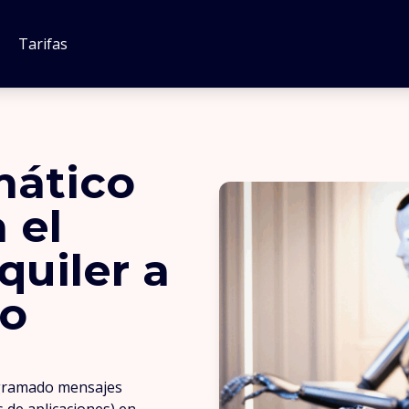
Tarifas
mático
 el
quiler a
zo
ogramado mensajes