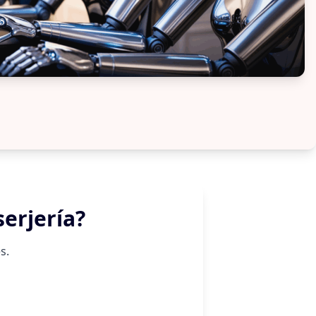
serjería?
s.