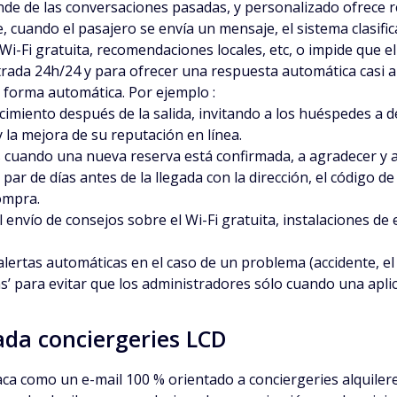
nde de las conversaciones pasadas, y personalizado ofrece re
 cuando el pasajero se envía un mensaje, el sistema clasifi
i-Fi gratuita, recomendaciones locales, etc, o impide que el 
rada 24h/24 y para ofrecer una respuesta automática casi al
 forma automática. Por ejemplo :
imiento después de la salida, invitando a los huéspedes a d
 la mejora de su reputación en línea
.
cuando una nueva reserva está confirmada, a agradecer y a t
n par de días antes de la llegada con la dirección, el código 
compra.
 envío de consejos sobre el Wi-Fi gratuita, instalaciones d
lertas automáticas en el caso de un problema (accidente, el
ns’ para evitar que los administradores sólo cuando una apli
ada conciergeries LCD
aca como un e-mail 100 % orientado a conciergeries alquilere