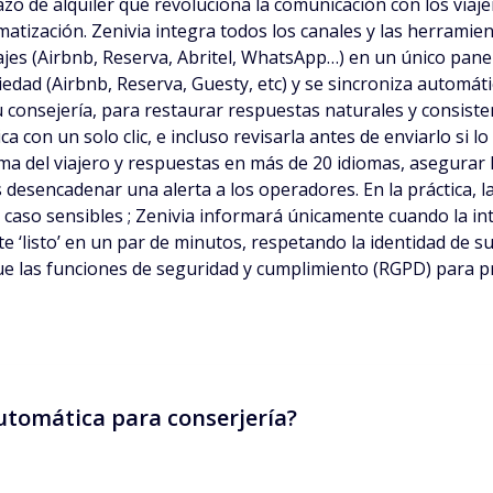
o de alquiler que revoluciona la comunicación con los viajero
atización. Zenivia integra todos los canales y las herramien
es (Airbnb, Reserva, Abritel, WhatsApp…) en un único panel 
edad (Airbnb, Reserva, Guesty, etc) y se sincroniza automáti
su consejería, para restaurar respuestas naturales y consiste
con un solo clic, e incluso revisarla antes de enviarlo si lo 
oma del viajero y respuestas en más de 20 idiomas, asegurar l
 desencadenar una alerta a los operadores. En la práctica, l
 caso sensibles ; Zenivia informará únicamente cuando la i
e ‘listo’ en un par de minutos, respetando la identidad de s
e las funciones de seguridad y cumplimiento (RGPD) para pro
utomática para conserjería?