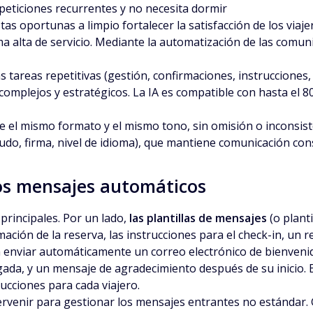
peticiones recurrentes y no necesita dormir
stas oportunas a limpio fortalecer la satisfacción de los via
a alta de servicio. Mediante la automatización de las comunic
s tareas repetitivas (gestión, confirmaciones, instrucciones
omplejos y estratégicos. La IA es compatible con hasta el 80
e el mismo formato y el mismo tono, sin omisión o inconsis
ludo, firma, nivel de idioma), que mantiene comunicación cons
los mensajes automáticos
rincipales. Por un lado,
las plantillas de mensajes
(o plant
ión de la reserva, las instrucciones para el check-in, un rec
enviar automáticamente un correo electrónico de bienvenid
egada, y un mensaje de agradecimiento después de su inicio.
cciones para cada viajero.
 intervenir para gestionar los mensajes entrantes no estándar