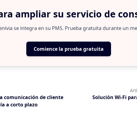
, personalización avanzada, integración con PMS y canales 
sajes (24 horas al día) respetando su tono profesional, mien
ara ampliar su servicio de con
esumen, Zenivia le permite delegar la mayoría de las comunica
enivia se integra en su PMS. Prueba gratuita durante un me
Comience la prueba gratuita
Art
a comunicación de cliente
Solución Wi-Fi par
ía a corto plazo