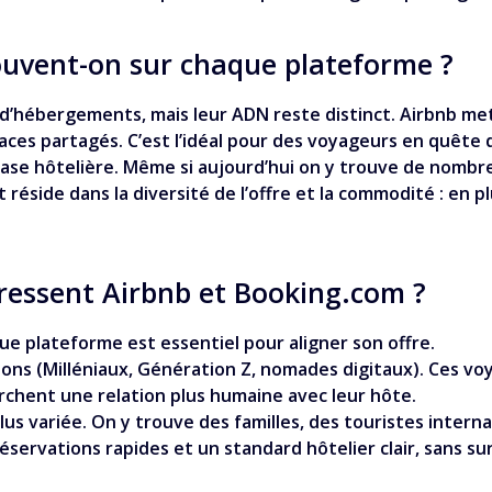
ouvent-on sur chaque plateforme ?
hébergements, mais leur ADN reste distinct. Airbnb met en
aces partagés. C’est l’idéal pour des voyageurs en quête
e base hôtelière. Même si aujourd’hui on y trouve de nom
 réside dans la diversité de l’offre et la commodité : en p
’adressent Airbnb et Booking.com ?
 plateforme est essentiel pour aligner son offre.
ns (Milléniaux, Génération Z, nomades digitaux). Ces voya
chent une relation plus humaine avec leur hôte.
plus variée. On y trouve des familles, des touristes inte
es réservations rapides et un standard hôtelier clair, sans su