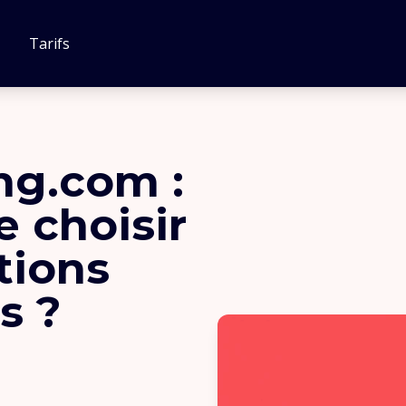
Tarifs
ng.com :
e choisir
tions
s ?