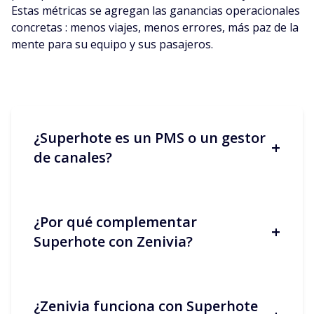
Estas métricas se agregan las ganancias operacionales
concretas : menos viajes, menos errores, más paz de la
mente para su equipo y sus pasajeros.
¿Superhote es un PMS o un gestor
+
de canales?
¿Por qué complementar
+
Superhote se encarga de la gestión de
Superhote con Zenivia?
reservas y la distribución multicanal.
Centraliza la información clave y
sincroniza calendarios, tarifas y
disponibilidades. De este modo, el
¿Zenivia funciona con Superhote