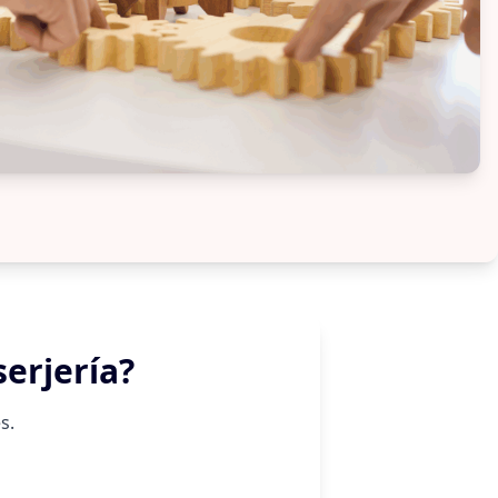
serjería?
s.