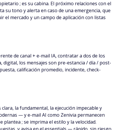
ietario ; es su cabina. El próximo relaciones con el
eta su tono y alerta en caso de una emergencia, que
ir el mercado y un campo de aplicación con listas
ente de canal + e-mail IA, contratar a dos de los
, digital, los mensajes son pre-estancia / día / post-
spuesta, calificación promedio, incidente, check-
 clara, la fundamental, la ejecución impecable y
s modernas — y e-mail AI como Zenivia permanecen
plantea ; se imprima el estilo y la velocidad.
estas, y avisa en el essentials — rápido, sin riesgo