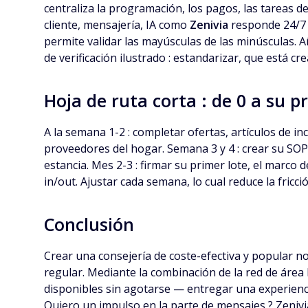
centraliza la programación, los pagos, las tareas d
cliente, mensajería, IA como
Zenivia
responde 24/7 a
permite validar las mayúsculas de las minúsculas. A
de verificación ilustrado : estandarizar, que está cr
Hoja de ruta corta : de 0 a su p
A la semana 1-2 : completar ofertas, artículos de i
proveedores del hogar. Semana 3 y 4 : crear su SOP (l
estancia. Mes 2-3 : firmar su primer lote, el marco de
in/out. Ajustar cada semana, lo cual reduce la fricci
Conclusión
Crear una consejería de coste-efectiva y popular no
regular. Mediante la combinación de la red de área
disponibles sin agotarse — entregar una experiencia 
Quiero un impulso en la parte de mensajes ? Zenivia