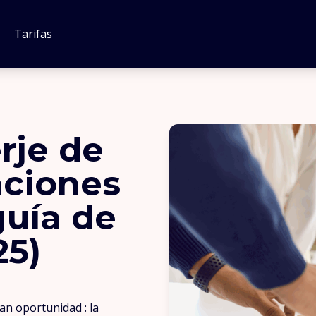
Tarifas
rje de
aciones
guía de
25)
ran oportunidad : la