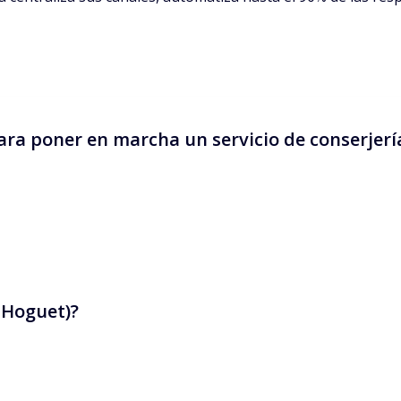
ra poner en marcha un servicio de conserjerí
s trámites y seguros básicos, además de una pequeña cuot
ería se facturan a los propietarios.
y Hoguet)?
mente y limitar las tareas administrativas. Si tu objetivo e
roteger tu patrimonio y facilitar el crecimiento.