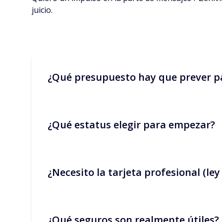
juicio.
¿Qué presupuesto hay que prever pa
¿Qué estatus elegir para empezar?
Cuenta con unos cientos de euros para lo
mensajería. Los gastos de limpieza y lavand
¿Necesito la tarjeta profesional (le
La microempresa es ideal para probar rápida
socios, pasa pronto a una SASU/EURL para p
¿Qué seguros son realmente útiles?