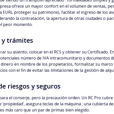
e siendo un trampolín apreciado : formalidades simples y ga
presa ofrece un mayor confort en el volumen de ventas, pero
EURL proteger su patrimonio, facilitar el ingreso de los asoci
iderando la contratación, la apertura de otras ciudades o pa
 el peor momento.
 y trámites
arar su asiento, colocar en el RCS y obtener su Certificado. 
otenciales número de IVA intracomunitario y documentos de 
l dinero en nombre de los propietarios, formalizar su marco 
os con el fin de evitar las limitaciones de la gestión de alqu
de riesgos y seguros
para el conserje, pero la precaución orden. Un RC Pro cubre
e ‘propiedad’, asegura teclas de la máquina ; una cubierta de
es más caro que un par de primas bien elegido.