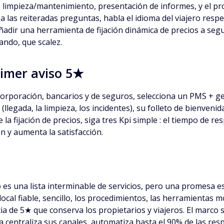
e limpieza/mantenimiento, presentación de informes, y el prop
 las reiteradas preguntas, habla el idioma del viajero resp
ñadir una herramienta de fijación dinámica de precios a segu
eando, que scalez.
rimer aviso 5★
ncorporación, bancarios y de seguros, selecciona un PMS + ger
legada, la limpieza, los incidentes), su folleto de bienvenida
 la fijación de precios, siga tres Kpi simple : el tiempo de re
ón y aumenta la satisfacción.
 es una lista interminable de servicios, pero una promesa es
 local fiable, sencillo, los procedimientos, las herramienta
de 5★ que conserva los propietarios y viajeros. El marco se 
 centraliza sus canales, automatiza hasta el 90% de las respu