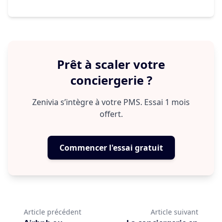
cas d’exception.
Standardiser vos SOP, choisir un PMS,
déployer une messagerie IA, définir vos
SLA, et mettre en place un reporting
Prêt à scaler votre
clair.
conciergerie ?
Zenivia s’intègre à votre PMS. Essai 1 mois
offert.
Commencer l'essai gratuit
Article précédent
Article suivant